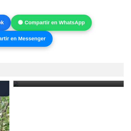
ok
🟢 Compartir en WhatsApp
rtir en Messenger
NUEVO PERÍODO DE SEQUÍA Y CALOR AFECTARÁ A
GRAN PARTE DE GUATEMALA
July 31, 2026